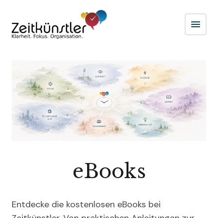
menu
Naviga
eBooks
Entdecke die kostenlosen eBooks bei
Zeitkünstler. Von praktischen Anleitungen zur