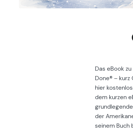
Das eBook zu 
Done® – kurz 
hier kostenlos
dem kurzen eB
grundlegenden
der Amerikane
seinem Buch b