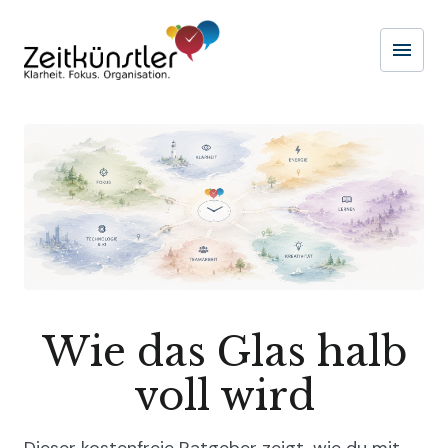
menu
Naviga
Wie das Glas halb
voll wird
Dieser kostenfreie Ratgeber zeigt, wie du mit