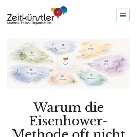
menu
Naviga
Warum die
Eisenhower-
Methode oft nicht