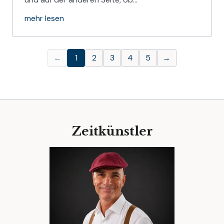
mehr lesen
←
1
2
3
4
5
→
Zeitkünstler